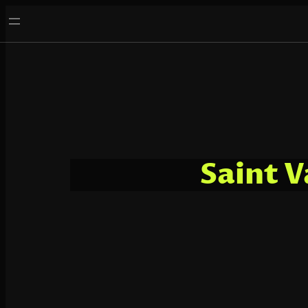
Aller
au
contenu
Saint V